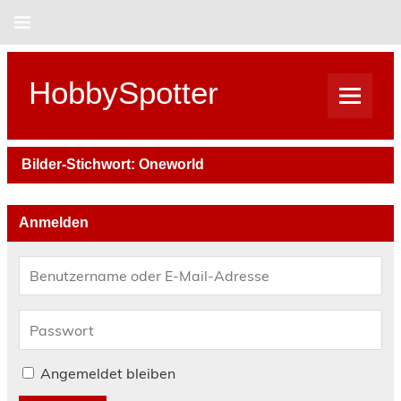
Skip
to
content
HobbySpotter
Bilder-Stichwort:
Oneworld
Anmelden
Angemeldet bleiben