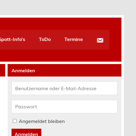
pott-Info’s
ToDo
Termine
Anmelden
Angemeldet bleiben
Anmelden