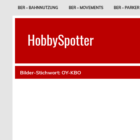
Skip
to
BER – BAHNNUTZUNG
BER – MOVEMENTS
BER – PARKER
content
HobbySpotter
Bilder-Stichwort:
OY-KBO