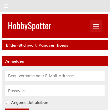
Skip
to
content
HobbySpotter
Bilder-Stichwort:
Papaver rhoeas
Anmelden
Angemeldet bleiben