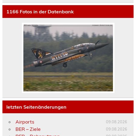
1166
Fotos in der Datenbank
letzten Seitenänderungen
Airports
09.08.2026
BER – Ziele
09.08.2026