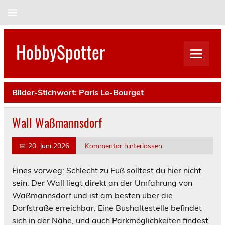
Skip
to
content
HobbySpotter
Bilder-Stichwort:
Paris Le-Bourget
Wall Waßmannsdorf
📅
20. Juni 2026
Kommentar hinterlassen
Eines vorweg: Schlecht zu Fuß solltest du hier nicht
sein. Der Wall liegt direkt an der Umfahrung von
Waßmannsdorf und ist am besten über die
Dorfstraße erreichbar. Eine Bushaltestelle befindet
sich in der Nähe, und auch Parkmöglichkeiten findest