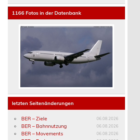
1166
Fotos in der Datenbank
letzten Seitenänderungen
BER – Ziele
06.08.2026
BER – Bahnnutzung
06.08.2026
BER – Movements
06.08.2026