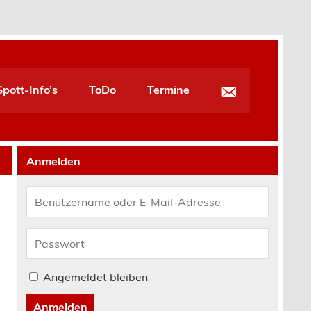
pott-Info’s
ToDo
Termine
Anmelden
Angemeldet bleiben
Anmelden