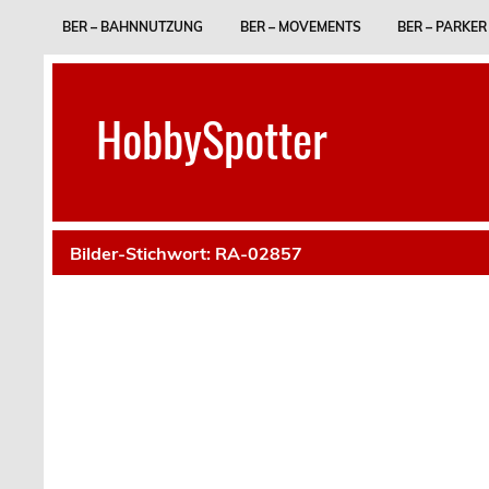
Skip
to
BER – BAHNNUTZUNG
BER – MOVEMENTS
BER – PARKER
content
HobbySpotter
Bilder-Stichwort:
RA-02857