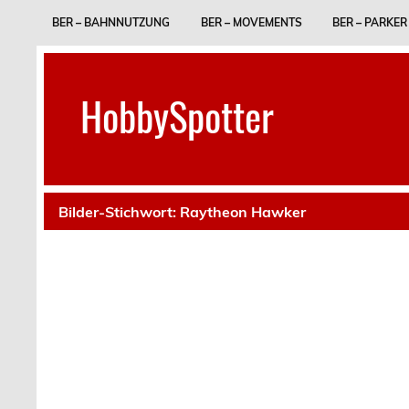
Skip
to
BER – BAHNNUTZUNG
BER – MOVEMENTS
BER – PARKER
content
HobbySpotter
Bilder-Stichwort:
Raytheon Hawker