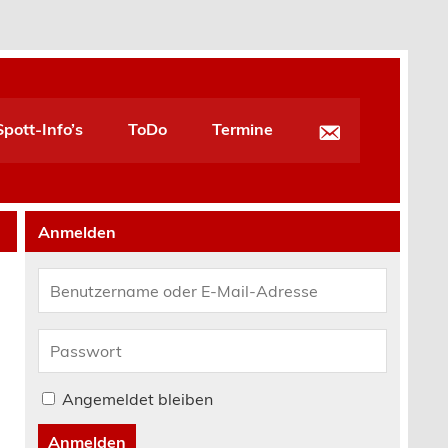
pott-Info’s
ToDo
Termine
Anmelden
Angemeldet bleiben
Anmelden