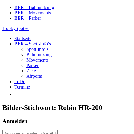
Skip
BER – Bahnnutzung
to
BER – Movements
content
BER – Parker
HobbySpotter
Startseite
BER – Spott-Info’s
Spott-Info’s
Bahnnutzung
Movements
Parker
Ziele
Airports
ToDo
Termine
Bilder-Stichwort:
Robin HR-200
Anmelden