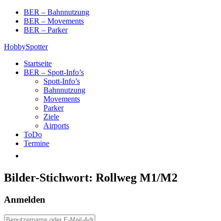
Skip
BER – Bahnnutzung
to
BER – Movements
content
BER – Parker
HobbySpotter
Startseite
BER – Spott-Info’s
Spott-Info’s
Bahnnutzung
Movements
Parker
Ziele
Airports
ToDo
Termine
Bilder-Stichwort:
Rollweg M1/M2
Anmelden