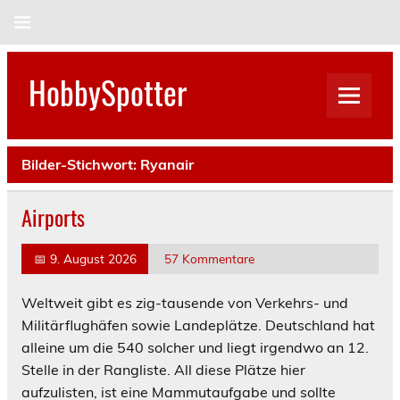
Skip
to
content
HobbySpotter
Bilder-Stichwort:
Ryanair
Airports
📅
9. August 2026
57 Kommentare
Weltweit gibt es zig-tausende von Verkehrs- und
Militärflughäfen sowie Landeplätze. Deutschland hat
alleine um die 540 solcher und liegt irgendwo an 12.
Stelle in der Rangliste. All diese Plätze hier
aufzulisten, ist eine Mammutaufgabe und sollte