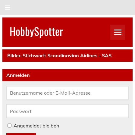
Skip
to
content
HobbySpotter
Bilder-Stichwort:
Scandinavian Airlines - SAS
Anmelden
Angemeldet bleiben