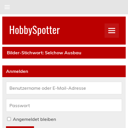
Skip
to
content
HobbySpotter
Bilder-Stichwort:
Selchow Ausbau
Anmelden
Angemeldet bleiben