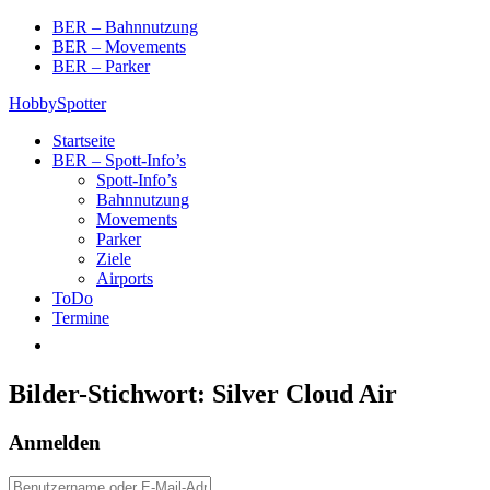
Skip
BER – Bahnnutzung
to
BER – Movements
content
BER – Parker
HobbySpotter
Startseite
BER – Spott-Info’s
Spott-Info’s
Bahnnutzung
Movements
Parker
Ziele
Airports
ToDo
Termine
Bilder-Stichwort:
Silver Cloud Air
Anmelden