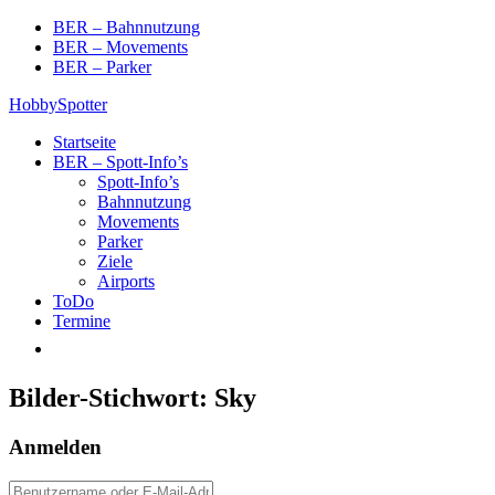
Skip
BER – Bahnnutzung
to
BER – Movements
content
BER – Parker
HobbySpotter
Startseite
BER – Spott-Info’s
Spott-Info’s
Bahnnutzung
Movements
Parker
Ziele
Airports
ToDo
Termine
Bilder-Stichwort:
Sky
Anmelden