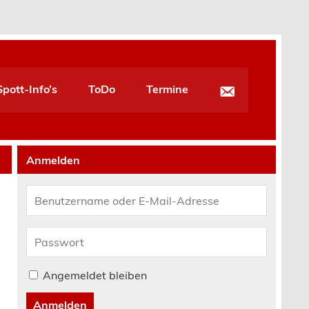
pott-Info’s
ToDo
Termine
Anmelden
Angemeldet bleiben
Anmelden