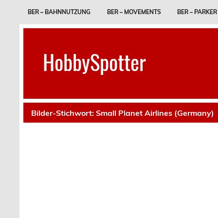
Skip
to
BER – BAHNNUTZUNG
BER – MOVEMENTS
BER – PARKER
content
HobbySpotter
Bilder-Stichwort:
Small Planet Airlines (Germany)