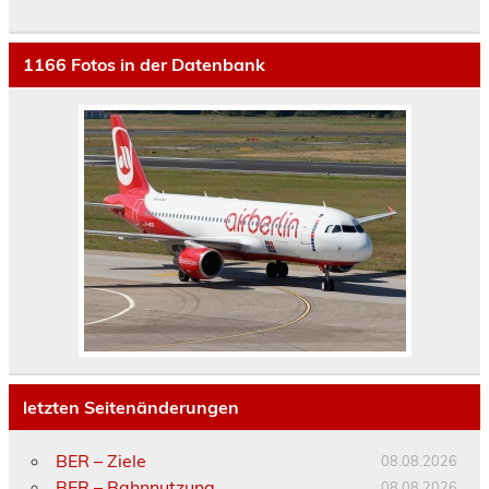
1166
Fotos in der Datenbank
letzten Seitenänderungen
BER – Ziele
08.08.2026
BER – Bahnnutzung
08.08.2026