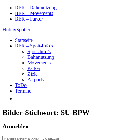
Skip
BER – Bahnnutzung
to
BER – Movements
content
BER – Parker
HobbySpotter
Startseite
BER – Spott-Info’s
Spott-Info’s
Bahnnutzung
Movements
Parker
Ziele
Airports
ToDo
Termine
Bilder-Stichwort:
SU-BPW
Anmelden