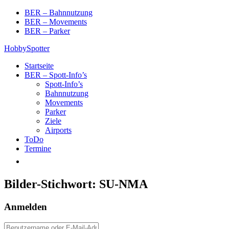
Skip
BER – Bahnnutzung
to
BER – Movements
content
BER – Parker
HobbySpotter
Startseite
BER – Spott-Info’s
Spott-Info’s
Bahnnutzung
Movements
Parker
Ziele
Airports
ToDo
Termine
Bilder-Stichwort:
SU-NMA
Anmelden