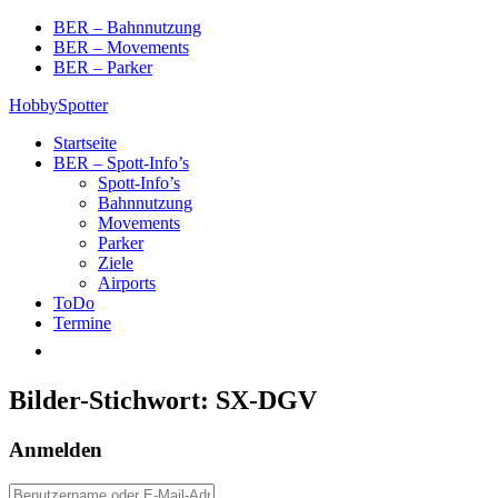
Skip
BER – Bahnnutzung
to
BER – Movements
content
BER – Parker
HobbySpotter
Startseite
BER – Spott-Info’s
Spott-Info’s
Bahnnutzung
Movements
Parker
Ziele
Airports
ToDo
Termine
Bilder-Stichwort:
SX-DGV
Anmelden