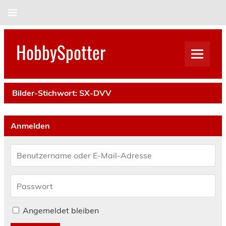
Skip
to
content
HobbySpotter
Bilder-Stichwort:
SX-DVV
Anmelden
Angemeldet bleiben