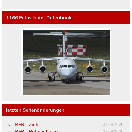
1166
Fotos in der Datenbank
letzten Seitenänderungen
BER – Ziele
07.08.2026
BER – Bahnnutzung
07.08.2026