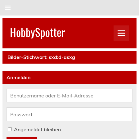
Skip
to
content
HobbySpotter
Bilder-Stichwort:
sxd:d-asxg
Anmelden
Angemeldet bleiben