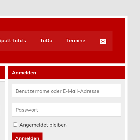
pott-Info’s
ToDo
Termine
Anmelden
Angemeldet bleiben
Anmelden