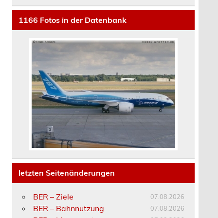
1166
Fotos in der Datenbank
letzten Seitenänderungen
BER – Ziele
07.08.2026
BER – Bahnnutzung
07.08.2026