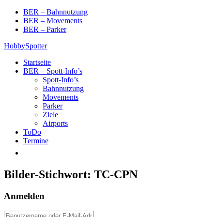
Skip
BER – Bahnnutzung
to
BER – Movements
content
BER – Parker
HobbySpotter
Startseite
BER – Spott-Info’s
Spott-Info’s
Bahnnutzung
Movements
Parker
Ziele
Airports
ToDo
Termine
Bilder-Stichwort:
TC-CPN
Anmelden