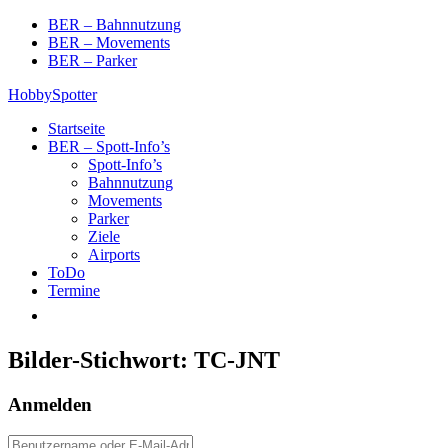
Skip
BER – Bahnnutzung
to
BER – Movements
content
BER – Parker
HobbySpotter
Startseite
BER – Spott-Info’s
Spott-Info’s
Bahnnutzung
Movements
Parker
Ziele
Airports
ToDo
Termine
Bilder-Stichwort:
TC-JNT
Anmelden