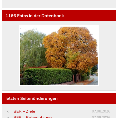
1166
Fotos in der Datenbank
letzten Seitenänderungen
BER – Ziele
07.08.2026
BER – Bahnnutzung
07.08.2026