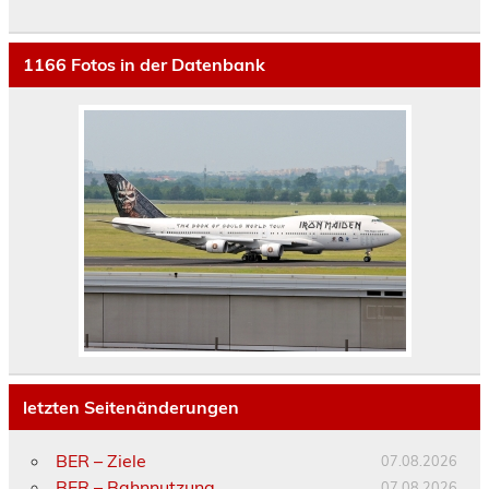
1166
Fotos in der Datenbank
letzten Seitenänderungen
BER – Ziele
07.08.2026
BER – Bahnnutzung
07.08.2026