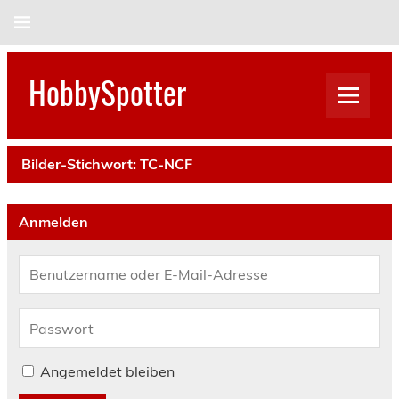
Skip
to
content
HobbySpotter
Bilder-Stichwort:
TC-NCF
Anmelden
Angemeldet bleiben