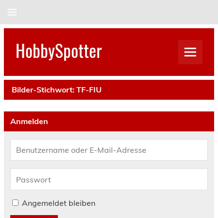
Skip
to
content
HobbySpotter
Bilder-Stichwort:
TF-FIU
Anmelden
Angemeldet bleiben