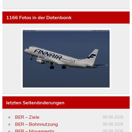
1166
Fotos in der Datenbank
letzten Seitenänderungen
BER – Ziele
06.08.2026
BER – Bahnnutzung
06.08.2026
BER – Movements
06.08.2026