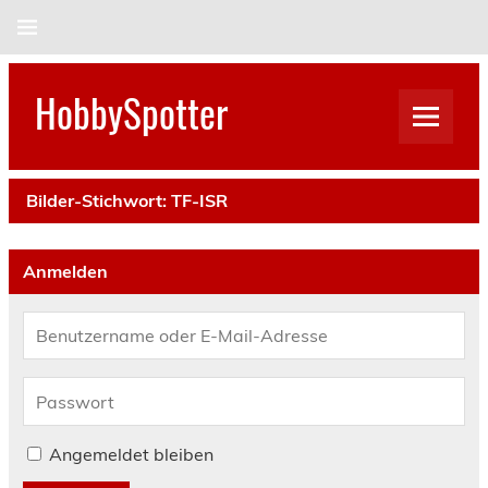
Skip
to
content
HobbySpotter
Bilder-Stichwort:
TF-ISR
Anmelden
Angemeldet bleiben