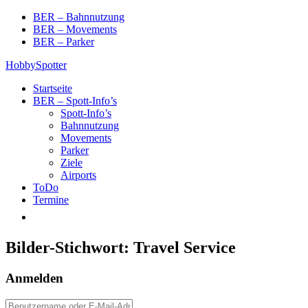
Skip
BER – Bahnnutzung
to
BER – Movements
content
BER – Parker
HobbySpotter
Startseite
BER – Spott-Info’s
Spott-Info’s
Bahnnutzung
Movements
Parker
Ziele
Airports
ToDo
Termine
Bilder-Stichwort:
Travel Service
Anmelden