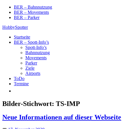
Skip
BER – Bahnnutzung
to
BER – Movements
content
BER – Parker
HobbySpotter
Startseite
BER – Spott-Info’s
Spott-Info’s
Bahnnutzung
Movements
Parker
Ziele
Airports
ToDo
Termine
Bilder-Stichwort:
TS-IMP
Neue Informationen auf dieser Webseite