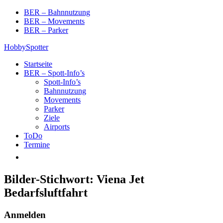
Skip
BER – Bahnnutzung
to
BER – Movements
content
BER – Parker
HobbySpotter
Startseite
BER – Spott-Info’s
Spott-Info’s
Bahnnutzung
Movements
Parker
Ziele
Airports
ToDo
Termine
Bilder-Stichwort:
Viena Jet
Bedarfsluftfahrt
Anmelden