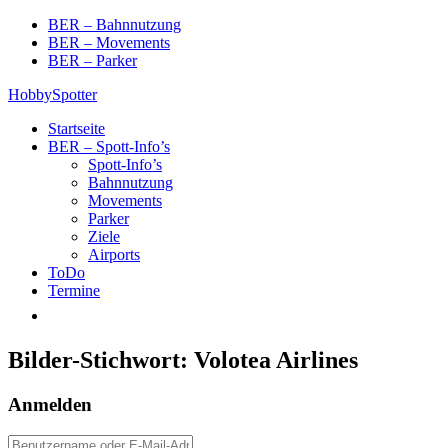
Skip
BER – Bahnnutzung
to
BER – Movements
content
BER – Parker
HobbySpotter
Startseite
BER – Spott-Info’s
Spott-Info’s
Bahnnutzung
Movements
Parker
Ziele
Airports
ToDo
Termine
Bilder-Stichwort:
Volotea Airlines
Anmelden