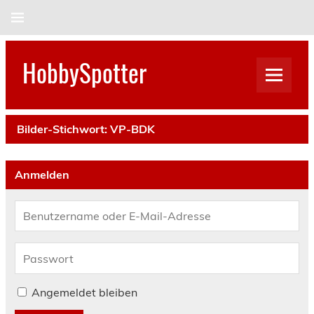
Skip
to
content
HobbySpotter
Bilder-Stichwort:
VP-BDK
Anmelden
Angemeldet bleiben