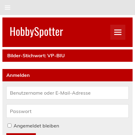
Skip
to
content
HobbySpotter
Bilder-Stichwort:
VP-BIU
Anmelden
Angemeldet bleiben