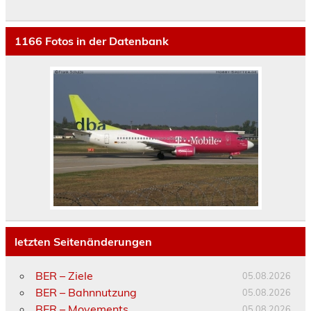
1166
Fotos in der Datenbank
letzten Seitenänderungen
BER – Ziele
05.08.2026
BER – Bahnnutzung
05.08.2026
BER – Movements
05.08.2026