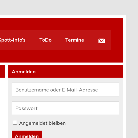
pott-Info’s
ToDo
Termine
Anmelden
Angemeldet bleiben
Anmelden