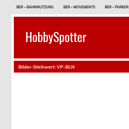
Skip
to
BER – BAHNNUTZUNG
BER – MOVEMENTS
BER – PARKER
content
HobbySpotter
Bilder-Stichwort:
VP-BLN