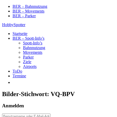
Skip
BER – Bahnnutzung
to
BER – Movements
content
BER – Parker
HobbySpotter
Startseite
BER – Spott-Info’s
Spott-Info’s
Bahnnutzung
Movements
Parker
Ziele
Airports
ToDo
Termine
Bilder-Stichwort:
VQ-BPV
Anmelden