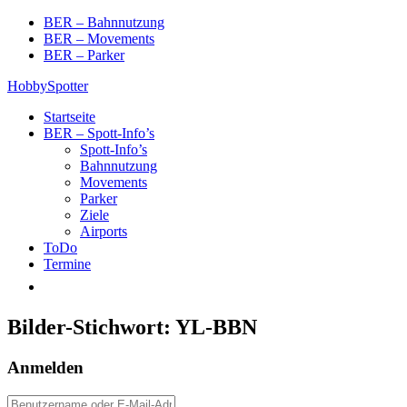
Skip
BER – Bahnnutzung
to
BER – Movements
content
BER – Parker
HobbySpotter
Startseite
BER – Spott-Info’s
Spott-Info’s
Bahnnutzung
Movements
Parker
Ziele
Airports
ToDo
Termine
Bilder-Stichwort:
YL-BBN
Anmelden