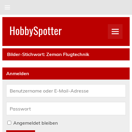
Skip
to
content
HobbySpotter
Bilder-Stichwort:
Zeman Flugtechnik
Anmelden
Angemeldet bleiben