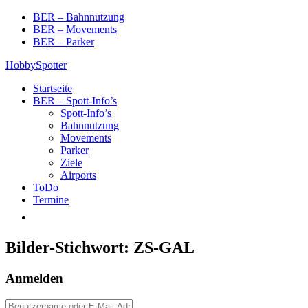
Skip
BER – Bahnnutzung
to
BER – Movements
content
BER – Parker
HobbySpotter
Startseite
BER – Spott-Info’s
Spott-Info’s
Bahnnutzung
Movements
Parker
Ziele
Airports
ToDo
Termine
Bilder-Stichwort:
ZS-GAL
Anmelden