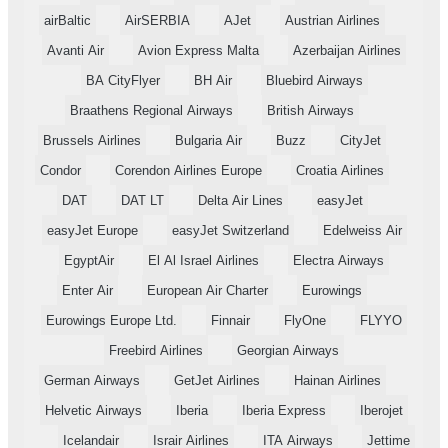
airBaltic
AirSERBIA
AJet
Austrian Airlines
Avanti Air
Avion Express Malta
Azerbaijan Airlines
BA CityFlyer
BH Air
Bluebird Airways
Braathens Regional Airways
British Airways
Brussels Airlines
Bulgaria Air
Buzz
CityJet
Condor
Corendon Airlines Europe
Croatia Airlines
DAT
DAT LT
Delta Air Lines
easyJet
easyJet Europe
easyJet Switzerland
Edelweiss Air
EgyptAir
El Al Israel Airlines
Electra Airways
Enter Air
European Air Charter
Eurowings
Eurowings Europe Ltd.
Finnair
FlyOne
FLYYO
Freebird Airlines
Georgian Airways
German Airways
GetJet Airlines
Hainan Airlines
Helvetic Airways
Iberia
Iberia Express
Iberojet
Icelandair
Israir Airlines
ITA Airways
Jettime