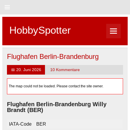
Skip
to
content
HobbySpotter
Flughafen Berlin-Brandenburg
📅
20. Juni 2026
10 Kommentare
The map could not be loaded. Please contact the site owner.
Flughafen Berlin-Brandenburg Willy
Brandt (BER)
IATA-Code
BER