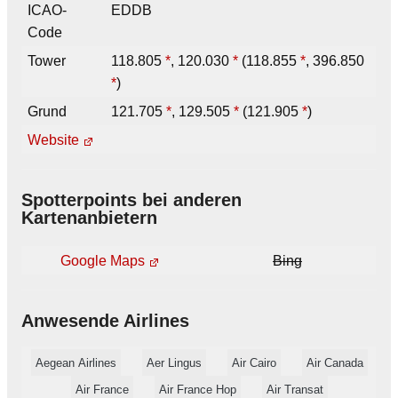
ICAO-
EDDB
Code
Tower
118.805
*
, 120.030
*
(118.855
*
, 396.850
*
)
Grund
121.705
*
, 129.505
*
(121.905
*
)
Website
Spotterpoints bei anderen
Kartenanbietern
Google Maps
Bing
Anwesende Airlines
Aegean Airlines
Aer Lingus
Air Cairo
Air Canada
Air France
Air France Hop
Air Transat