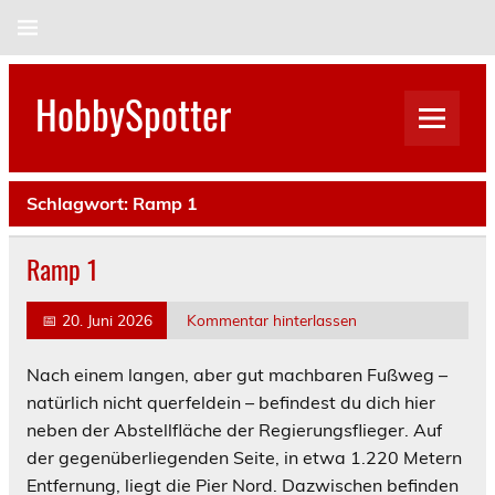
Skip
to
content
HobbySpotter
Schlagwort:
Ramp 1
Ramp 1
📅
20. Juni 2026
Kommentar hinterlassen
Nach einem langen, aber gut machbaren Fußweg –
natürlich nicht querfeldein – befindest du dich hier
neben der Abstellfläche der Regierungsflieger. Auf
der gegenüberliegenden Seite, in etwa 1.220 Metern
Entfernung, liegt die Pier Nord. Dazwischen befinden