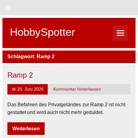
Skip
to
content
HobbySpotter
Schlagwort:
Ramp 2
Ramp 2
📅
20. Juni 2026
Kommentar hinterlassen
Das Befahren des Privatgeländes zur Ramp 2 ist nicht
gestattet und wird auch nicht mehr geduldet.
Weiterlesen