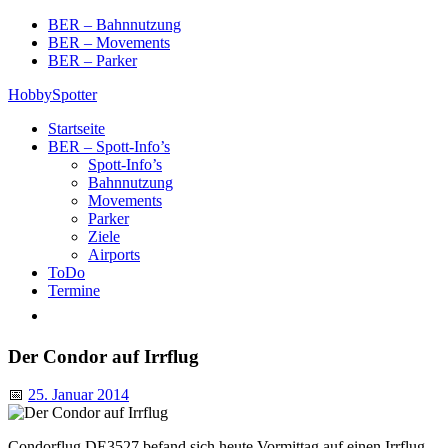
Skip
BER – Bahnnutzung
to
BER – Movements
content
BER – Parker
HobbySpotter
Startseite
BER – Spott-Info’s
Spott-Info’s
Bahnnutzung
Movements
Parker
Ziele
Airports
ToDo
Termine
Der Condor auf Irrflug
📅
25. Januar 2014
Condorflug DE3527 befand sich heute Vormittag auf einen Irrflug.