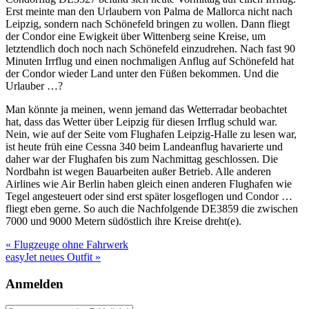
Erst meinte man den Urlaubern von Palma de Mallorca nicht nach
Leipzig, sondern nach Schönefeld bringen zu wollen. Dann fliegt
der Condor eine Ewigkeit über Wittenberg seine Kreise, um
letztendlich doch noch nach Schönefeld einzudrehen. Nach fast 90
Minuten Irrflug und einen nochmaligen Anflug auf Schönefeld hat
der Condor wieder Land unter den Füßen bekommen. Und die
Urlauber …?
Man könnte ja meinen, wenn jemand das Wetterradar beobachtet
hat, dass das Wetter über Leipzig für diesen Irrflug schuld war.
Nein, wie auf der Seite vom Flughafen Leipzig-Halle zu lesen war,
ist heute früh eine Cessna 340 beim Landeanflug havarierte und
daher war der Flughafen bis zum Nachmittag geschlossen. Die
Nordbahn ist wegen Bauarbeiten außer Betrieb. Alle anderen
Airlines wie Air Berlin haben gleich einen anderen Flughafen wie
Tegel angesteuert oder sind erst später losgeflogen und Condor …
fliegt eben gerne. So auch die Nachfolgende DE3859 die zwischen
7000 und 9000 Metern südöstlich ihre Kreise dreht(e).
Beitragsnavigation
« Flugzeuge ohne Fahrwerk
easyJet neues Outfit »
Anmelden