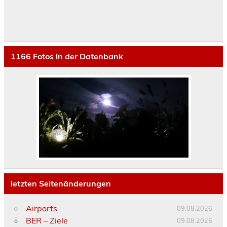
1166
Fotos in der Datenbank
letzten Seitenänderungen
Airports
09.08.2026
BER – Ziele
09.08.2026