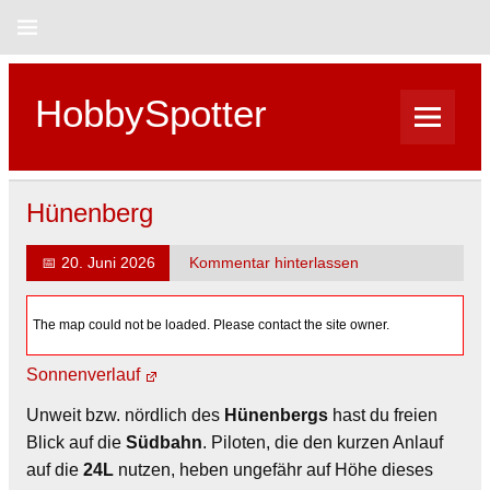
Skip
to
content
HobbySpotter
Hünenberg
📅
20. Juni 2026
Kommentar hinterlassen
The map could not be loaded. Please contact the site owner.
Sonnenverlauf
Unweit bzw. nördlich des
Hünenbergs
hast du freien
Blick auf die
Südbahn
. Piloten, die den kurzen Anlauf
auf die
24L
nutzen, heben ungefähr auf Höhe dieses