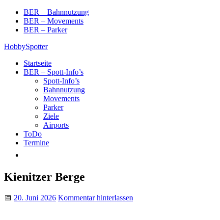
Skip
BER – Bahnnutzung
to
BER – Movements
content
BER – Parker
HobbySpotter
Startseite
BER – Spott-Info’s
Spott-Info’s
Bahnnutzung
Movements
Parker
Ziele
Airports
ToDo
Termine
Kienitzer Berge
📅
20. Juni 2026
Kommentar hinterlassen