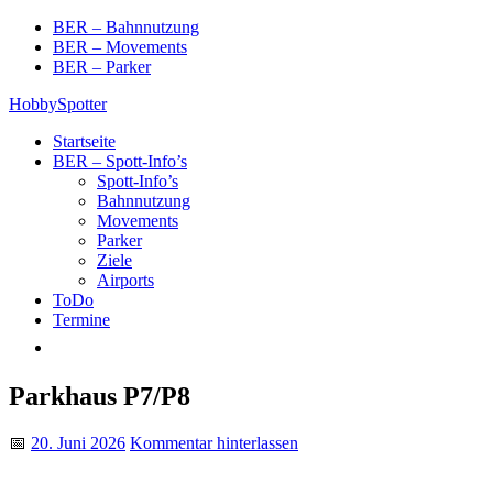
Skip
BER – Bahnnutzung
to
BER – Movements
content
BER – Parker
HobbySpotter
Startseite
BER – Spott-Info’s
Spott-Info’s
Bahnnutzung
Movements
Parker
Ziele
Airports
ToDo
Termine
Parkhaus P7/P8
📅
20. Juni 2026
Kommentar hinterlassen