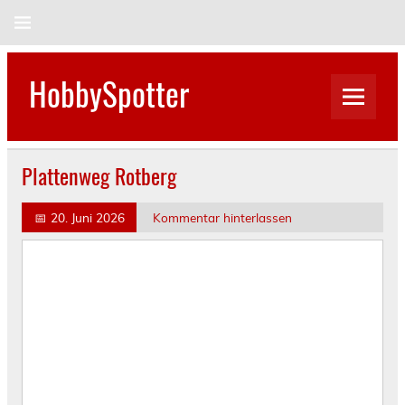
Skip
to
content
HobbySpotter
Plattenweg Rotberg
📅
20. Juni 2026
Kommentar hinterlassen