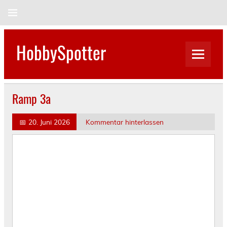
Skip
to
content
HobbySpotter
Ramp 3a
📅
20. Juni 2026
Kommentar hinterlassen