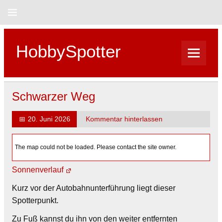
Skip
to
content
HobbySpotter
Schwarzer Weg
📅
20. Juni 2026
Kommentar hinterlassen
The map could not be loaded. Please contact the site owner.
Sonnenverlauf
Kurz vor der Autobahnunterführung liegt dieser
Spotterpunkt.
Zu Fuß kannst du ihn von den weiter entfernten